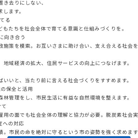
置き去りにしない、
求します。
てる
どもたちを社会全体で育てる意識と仕組みづくりを。
に向き合う
政施策を模索。お互いさまに助け合い、支え合える社会を
。地域経済の拡大、住民サービスの向上につなげます。
ばいいと、当たり前に言える社会づくりをすすめます。
境の保全と活用
森林管理をし、市民生活に有益な自然環境を整えます。
けて
雇用の面でも社会全体の理解と協力が必要。脱炭素社会実
症への対応
積。市民の命を絶対に守るという市の姿勢を強く求めます