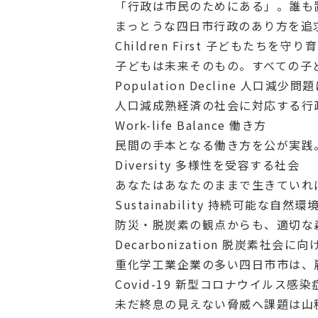
「行政は市民のためにある」。誰も
まっとうな四日市行政のあり方を追
Children First
子どもたちを守り育
子どもは未来そのもの。すべての子
Population Decline
人口減少問題
人口減成熟経済の社会に対応する行
Work-life Balance
働き方
民間の手本となる働き方を公が実践
Diversity
多様性を受容する社会
あなたはあなたのままで生きていれ
Sustainability
持続可能な自然環
防災・脱炭素の観点からも、適切な
Decarbonization
脱炭素社会に向
重化学工業企業の多い四日市市は、
Covid-19
新型コロナウイルス感染
未だ終息の見えない脅威へ課題は山